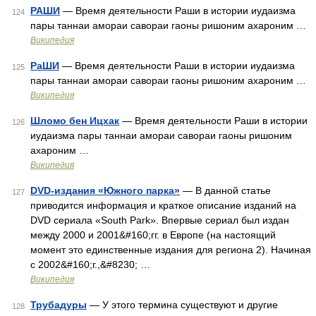
РАШИ
— Время деятельности Раши в истории иудаизма
124
пары таннаи амораи савораи гаоны ришоним ахароним …
Википедия
РаШИ
— Время деятельности Раши в истории иудаизма
125
пары таннаи амораи савораи гаоны ришоним ахароним …
Википедия
Шломо бен Ицхак
— Время деятельности Раши в истории
126
иудаизма пары таннаи амораи савораи гаоны ришоним
ахароним …
Википедия
DVD-издания «Южного парка»
— В данной статье
127
приводится информация и краткое описание изданий на
DVD сериала «South Park». Впервые сериал был издан
между 2000 и 2001&#160;гг. в Европе (на настоящий
момент это единственные издания для региона 2). Начиная
с 2002&#160;г.,&#8230; …
Википедия
Трубадуры
— У этого термина существуют и другие
128