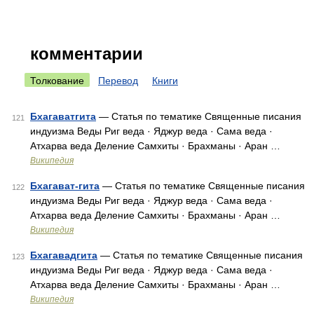
комментарии
Толкование
Перевод
Книги
Бхагаватгита
— Статья по тематике Священные писания
121
индуизма Веды Риг веда · Яджур веда · Сама веда ·
Атхарва веда Деление Самхиты · Брахманы · Аран …
Википедия
Бхагават-гита
— Статья по тематике Священные писания
122
индуизма Веды Риг веда · Яджур веда · Сама веда ·
Атхарва веда Деление Самхиты · Брахманы · Аран …
Википедия
Бхагавадгита
— Статья по тематике Священные писания
123
индуизма Веды Риг веда · Яджур веда · Сама веда ·
Атхарва веда Деление Самхиты · Брахманы · Аран …
Википедия