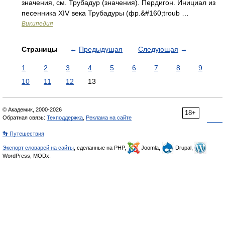
значения, см. Трубадур (значения). Пердигон. Инициал из
песенника XIV века Трубадуры (фр.&#160;troub …
Википедия
Страницы
←
Предыдущая
Следующая
→
1
2
3
4
5
6
7
8
9
10
11
12
13
© Академик, 2000-2026
18+
Обратная связь:
Техподдержка
,
Реклама на сайте
👣 Путешествия
Экспорт словарей на сайты
, сделанные на PHP,
Joomla,
Drupal,
WordPress, MODx.